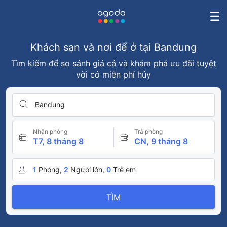
Khách sạn và nơi để ở tại Bandung
Tìm kiếm để so sánh giá cả và khám phá ưu đãi tuyệt
vời có miễn phí hủy
Bandung
Nhận phòng
Trả phòng
T7, 8 tháng 8
CN, 9 tháng 8
1
Phòng,
2
Người lớn,
0
Trẻ em
TÌM